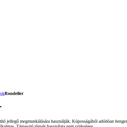
gok
Rondeller
r
tító jellegű megmunkálására használják. Kúposságából adó­dó­an henger
lkalmas. Támasztó tányér használata nem szükséges.