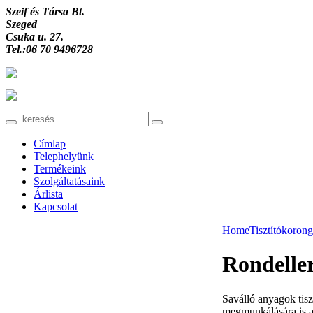
Szeif és Társa Bt.
Szeged
Csuka u. 27.
Tel.:06 70 9496728
Címlap
Telephelyünk
Termékeink
Szolgáltatásaink
Árlista
Kapcsolat
Home
Tisztítókoron
Rondelle
Saválló anyagok tisz
megmunkálására is a