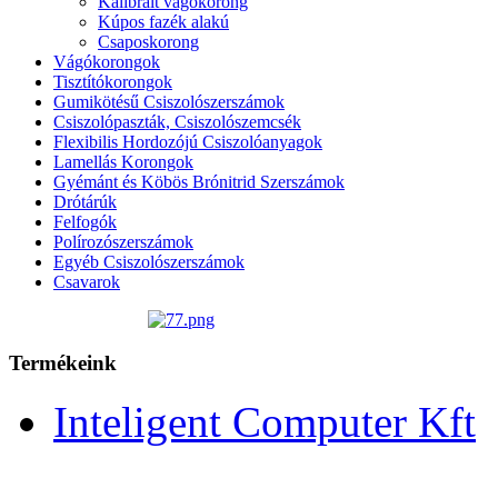
Kalibrált vágókorong
Kúpos fazék alakú
Csaposkorong
Vágókorongok
Tisztítókorongok
Gumikötésű Csiszolószerszámok
Csiszolópaszták, Csiszolószemcsék
Flexibilis Hordozójú Csiszolóanyagok
Lamellás Korongok
Gyémánt és Köbös Brónitrid Szerszámok
Drótárúk
Felfogók
Polírozószerszámok
Egyéb Csiszolószerszámok
Csavarok
Termékeink
Inteligent Computer Kft