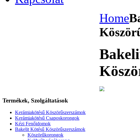
Home
B
Köször
Bakeli
Köszö
Termékek,
Szolgáltatások
Kerámiakötésű Köszörűszerszámok
Kerámiakötésű Csaposkorongok
Kézi Fenőidomok
Bakelit Kötésű Köszörűszerszámok
Köszörűkorongok